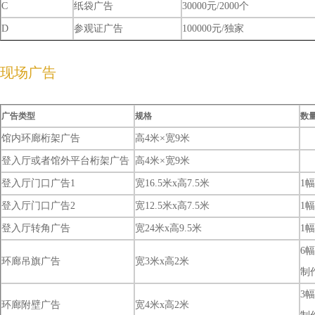
C
纸袋广告
30000元/2000个
D
参观证广告
100000元/独家
现场广告
广告类型
规格
数
馆内环廊桁架广告
高4米×宽9米
登入厅或者馆外平台桁架广告
高4米×宽9米
登入厅门口广告1
宽16.5米x高7.5米
1幅
登入厅门口广告2
宽12.5米x高7.5米
1幅
登入厅转角广告
宽24米x高9.5米
1幅
6
环廊吊旗广告
宽3米x高2米
制
3
环廊附壁广告
宽4米x高2米