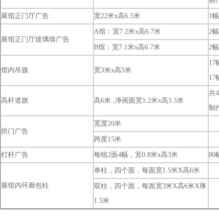
制
展馆正门厅广告
宽22米x高6.5米
1幅
A馆：宽7.2米x高6.7米
2幅
展馆正门厅玻璃墙广告
B馆：宽7.1米x高6.7米
2幅
17
馆内吊旗
宽3米x高5米
1
共
高杆道旗
高6米 ,净画面宽1.2米x高3.5米
制
宽度20米
拱门广告
跨度15米
灯杆广告
每组2面4幅，宽0.8米x高3米
80
单柱，四个面，每面宽1.5米X高6米
展馆内环廊包柱
双柱，四个面，每面宽3米X高6米X厚
1.5米